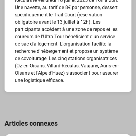
Reculas le vendredi 18 juillet 2025 de 16h à 20h.
Une navette, au tarif de 8€ par personne, dessert
spécifiquement le Trail Court (réservation
obligatoire avant le 13 juillet à 12h). Les
participants accèdent à une zone de repos et les
coureurs de l'Ultra Tour bénéficient d'un service
de sac d'allègement. L'organisation facilite la
recherche d'hébergement et propose un système
de covoiturage. Les cinq stations organisatrices
(Oz-en-Oisans, Villard-Reculas, Vaujany, Auris-en-
Oisans et l'Alpe d'Huez) s'associent pour assurer
une logistique efficace.
Navigation
de
Articles connexes
l’article