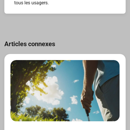
tous les usagers.
Navigation
de
Articles connexes
l’article